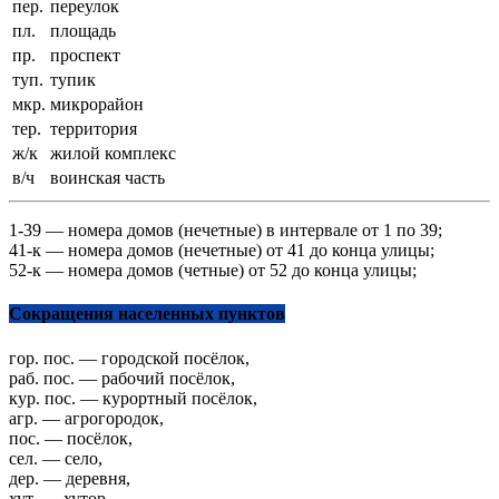
пер.
переулок
пл.
площадь
пр.
проспект
туп.
тупик
мкр.
микрорайон
тер.
территория
ж/к
жилой комплекс
в/ч
воинская часть
1-39 — номера домов (нечетные) в интервале от 1 по 39;
41-к — номера домов (нечетные) от 41 до конца улицы;
52-к — номера домов (четные) от 52 до конца улицы;
Сокращения населенных пунктов
гор. пос. — городской посёлок,
раб. пос. — рабочий посёлок,
кур. пос. — курортный посёлок,
агр. — агрогородок,
пос. — посёлок,
сел. — село,
дер. — деревня,
хут. — хутор