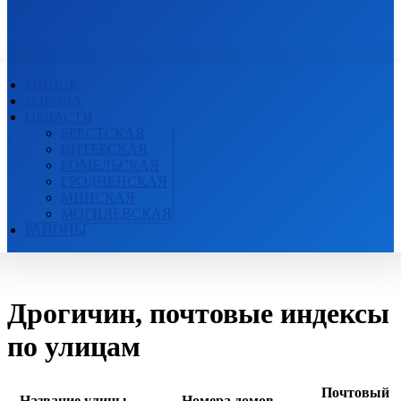
ПОЧТОВЫЕ ИНДЕКСЫ
БЕЛАРУСИ
МИНСК
ГОРОДА
ОБЛАСТИ
БРЕСТСКАЯ
ВИТЕБСКАЯ
ГОМЕЛЬСКАЯ
ГРОДНЕНСКАЯ
МИНСКАЯ
МОГИЛЕВСКАЯ
РАЙОНЫ
Дрогичин, почтовые индексы
по улицам
Почтовый
Название улицы
Номера домов