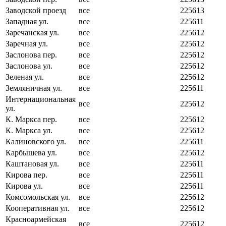
Заводской проезд
все
225613
Западная ул.
все
225611
Заречанская ул.
все
225612
Заречная ул.
все
225612
Заслонова пер.
все
225612
Заслонова ул.
все
225612
Зеленая ул.
все
225612
Земляничная ул.
все
225611
Интернациональная
все
225612
ул.
К. Маркса пер.
все
225612
К. Маркса ул.
все
225612
Калиновского ул.
все
225611
Карбышева ул.
все
225612
Каштановая ул.
все
225611
Кирова пер.
все
225611
Кирова ул.
все
225611
Комсомольская ул.
все
225612
Кооперативная ул.
все
225612
Красноармейская
все
225612