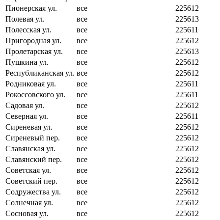
Пионерская ул.
все
225612
Полевая ул.
все
225613
Полесская ул.
все
225611
Пригородная ул.
все
225612
Пролетарская ул.
все
225613
Пушкина ул.
все
225612
Республиканская ул.
все
225612
Родниковая ул.
все
225611
Рокоссовского ул.
все
225611
Садовая ул.
все
225612
Северная ул.
все
225611
Сиреневая ул.
все
225612
Сиреневый пер.
все
225612
Славянская ул.
все
225612
Славянский пер.
все
225612
Советская ул.
все
225612
Советский пер.
все
225612
Содружества ул.
все
225612
Солнечная ул.
все
225612
Сосновая ул.
все
225612