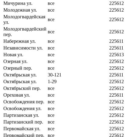
Мичурина ул.
все
225612
Молодежная ул.
все
225612
Молодогвардейская
все
225612
ул.
Молодогвардейский
все
225612
пер.
Набережная ул.
все
225611
Независимости ул.
все
225611
Новая ул.
все
225613
Озерная ул.
все
225612
Озерный пер.
все
225612
Октябрьская ул.
30-121
225611
Октябрьская ул.
1-29
225612
Октябрьский пер.
все
225612
Ореховая ул.
все
225611
Освобождения пер.
все
225612
Освобождения ул.
все
225612
Партизанская ул.
все
225612
Партизанский пер.
все
225612
Первомайская ул.
все
225612
Первомайский пер.
все
225612