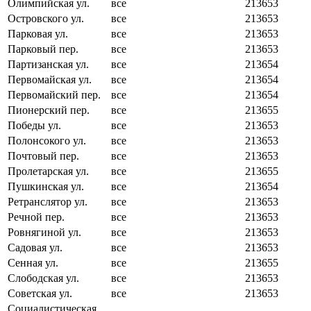
Олимпийская ул.
все
213653
Островского ул.
все
213653
Парковая ул.
все
213653
Парковый пер.
все
213653
Партизанская ул.
все
213654
Первомайская ул.
все
213654
Первомайский пер.
все
213654
Пионерский пер.
все
213655
Победы ул.
все
213653
Полонсокого ул.
все
213653
Почтовый пер.
все
213653
Пролетарская ул.
все
213655
Пушкинская ул.
все
213654
Ретранслятор ул.
все
213653
Речной пер.
все
213653
Ровнягиной ул.
все
213653
Садовая ул.
все
213653
Сенная ул.
все
213655
Слободская ул.
все
213653
Советская ул.
все
213653
Социалистическая