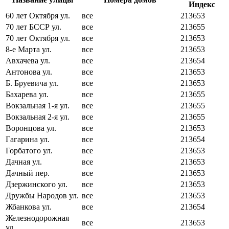
Индекс
60 лет Октября ул.
все
213653
70 лет БССР ул.
все
213655
70 лет Октября ул.
все
213653
8-е Марта ул.
все
213653
Авхачева ул.
все
213654
Антонова ул.
все
213653
Б. Бруевича ул.
все
213653
Бахарева ул.
все
213655
Вокзальная 1-я ул.
все
213655
Вокзальная 2-я ул.
все
213655
Воронцова ул.
все
213653
Гагарина ул.
все
213654
Горбатого ул.
все
213653
Дачная ул.
все
213653
Дачный пер.
все
213653
Дзержинского ул.
все
213653
Дружбы Народов ул.
все
213653
Жбанкова ул.
все
213654
Железнодорожная
все
213653
ул.