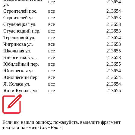
все
213654
ул.
Строителей пос.
все
213654
Строителей ул.
все
213653
Студенецкая ул.
все
213653
Студенецкий пер.
все
213653
Терешковой ул.
все
213654
Чигринова ул.
все
213653
Школьная ул.
все
213655
Энергетиков ул.
все
213653
Юбилейный пер.
все
213655
Юношеская ул.
все
213654
Юношеский пер.
все
213654
Я. Коласа ул.
все
213654
Янки Купалы ул.
все
213655
Если вы нашли ошибку, пожалуйста, выделите фрагмент
текста и нажмите
Ctrl+Enter
.