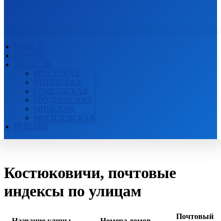
ПОЧТОВЫЕ ИНДЕКСЫ
БЕЛАРУСИ
МИНСК
ГОРОДА
ОБЛАСТИ
БРЕСТСКАЯ
ВИТЕБСКАЯ
ГОМЕЛЬСКАЯ
ГРОДНЕНСКАЯ
МИНСКАЯ
МОГИЛЕВСКАЯ
РАЙОНЫ
Костюковичи, почтовые
индексы по улицам
Почтовый
Название улицы
Номера домов