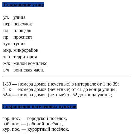
Сокращение улиц:
ул.
улица
пер.
переулок
пл.
площадь
пр.
проспект
туп.
тупик
мкр.
микрорайон
тер.
территория
ж/к
жилой комплекс
в/ч
воинская часть
1-39 — номера домов (нечетные) в интервале от 1 по 39;
41-к — номера домов (нечетные) от 41 до конца улицы;
52-к — номера домов (четные) от 52 до конца улицы;
Сокращения населенных пунктов
гор. пос. — городской посёлок,
раб. пос. — рабочий посёлок,
кур. пос. — курортный посёлок,