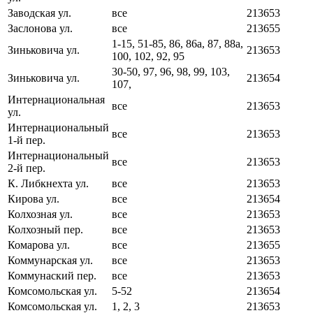
Заводская ул.
все
213653
Заслонова ул.
все
213655
1-15, 51-85, 86, 86а, 87, 88а,
Зиньковича ул.
213653
100, 102, 92, 95
30-50, 97, 96, 98, 99, 103,
Зиньковича ул.
213654
107,
Интернациональная
все
213653
ул.
Интернациональный
все
213653
1-й пер.
Интернациональный
все
213653
2-й пер.
К. Либкнехта ул.
все
213653
Кирова ул.
все
213654
Колхозная ул.
все
213653
Колхозный пер.
все
213653
Комарова ул.
все
213655
Коммунарская ул.
все
213653
Коммунаский пер.
все
213653
Комсомольская ул.
5-52
213654
Комсомольская ул.
1, 2, 3
213653