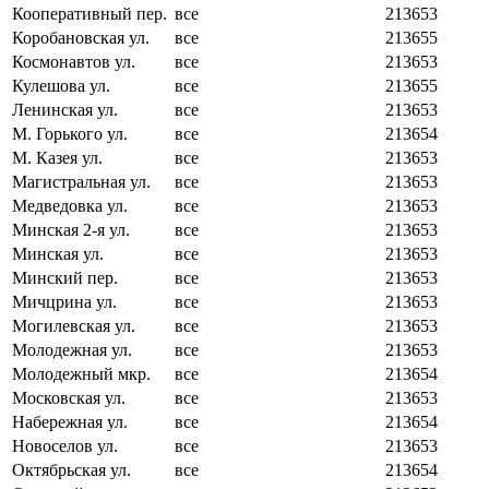
Кооперативный пер.
все
213653
Коробановская ул.
все
213655
Космонавтов ул.
все
213653
Кулешова ул.
все
213655
Ленинская ул.
все
213653
М. Горького ул.
все
213654
М. Казея ул.
все
213653
Магистральная ул.
все
213653
Медведовка ул.
все
213653
Минская 2-я ул.
все
213653
Минская ул.
все
213653
Минский пер.
все
213653
Мичцрина ул.
все
213653
Могилевская ул.
все
213653
Молодежная ул.
все
213653
Молодежный мкр.
все
213654
Московская ул.
все
213653
Набережная ул.
все
213654
Новоселов ул.
все
213653
Октябрьская ул.
все
213654