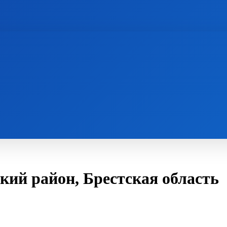
ий район, Брестская область