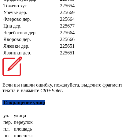
Тожево хут.
225654
Уречье дер.
225669
Флерово дер.
225664
Цна дер.
225677
Черебасово дер.
225664
Яворово дер.
225666
Яжевки дер.
225651
Язвинки дер.
225651
Если вы нашли ошибку, пожалуйста, выделите фрагмент
текста и нажмите
Ctrl+Enter
.
Сокращение улиц:
ул.
улица
пер.
переулок
пл.
площадь
пр.
проспект