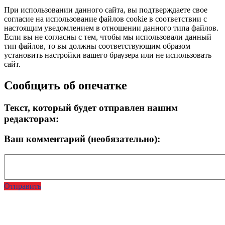
При использовании данного сайта, вы подтверждаете свое
согласие на использование файлов cookie в соответствии с
настоящим уведомлением в отношении данного типа файлов.
Если вы не согласны с тем, чтобы мы использовали данный
тип файлов, то вы должны соответствующим образом
установить настройки вашего браузера или не использовать
сайт.
Сообщить об опечатке
Текст, который будет отправлен нашим
редакторам:
Ваш комментарий (необязательно):
Отправить