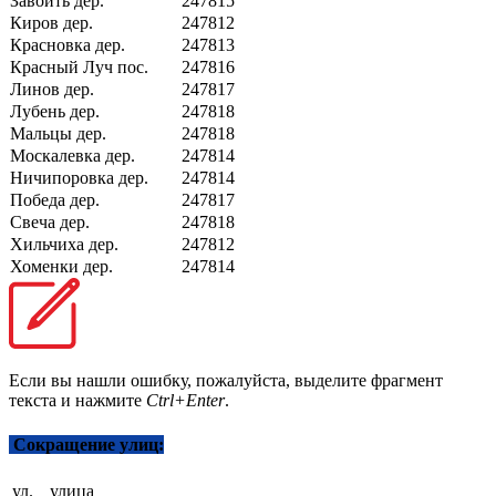
Завойть дер.
247815
Киров дер.
247812
Красновка дер.
247813
Красный Луч пос.
247816
Линов дер.
247817
Лубень дер.
247818
Мальцы дер.
247818
Москалевка дер.
247814
Ничипоровка дер.
247814
Победа дер.
247817
Свеча дер.
247818
Хильчиха дер.
247812
Хоменки дер.
247814
Если вы нашли ошибку, пожалуйста, выделите фрагмент
текста и нажмите
Ctrl+Enter
.
Сокращение улиц:
ул.
улица