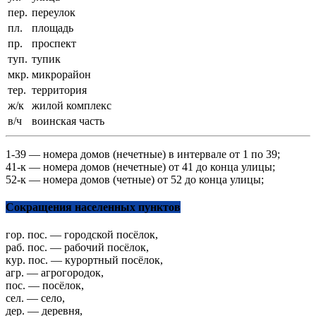
пер.
переулок
пл.
площадь
пр.
проспект
туп.
тупик
мкр.
микрорайон
тер.
территория
ж/к
жилой комплекс
в/ч
воинская часть
1-39 — номера домов (нечетные) в интервале от 1 по 39;
41-к — номера домов (нечетные) от 41 до конца улицы;
52-к — номера домов (четные) от 52 до конца улицы;
Сокращения населенных пунктов
гор. пос. — городской посёлок,
раб. пос. — рабочий посёлок,
кур. пос. — курортный посёлок,
агр. — агрогородок,
пос. — посёлок,
сел. — село,
дер. — деревня,