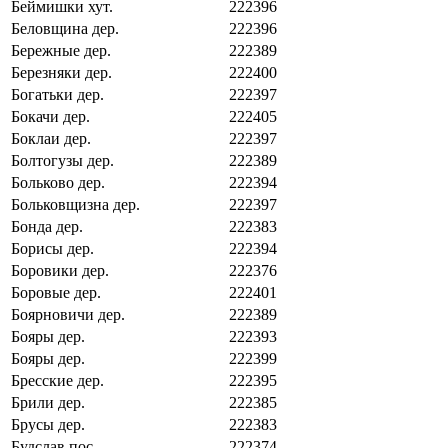
Беймишки хут.
222396
Беловщина дер.
222396
Бережные дер.
222389
Березняки дер.
222400
Богатьки дер.
222397
Бокачи дер.
222405
Боклаи дер.
222397
Болтогузы дер.
222389
Больково дер.
222394
Больковщизна дер.
222397
Бонда дер.
222383
Борисы дер.
222394
Боровики дер.
222376
Боровые дер.
222401
Боярновичи дер.
222389
Бояры дер.
222393
Бояры дер.
222399
Бресские дер.
222395
Брили дер.
222385
Брусы дер.
222383
Будслав пос.
222374