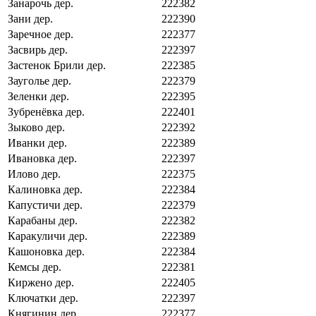
Занарочь дер.
222382
Зани дер.
222390
Заречное дер.
222377
Засвирь дер.
222397
Застенок Брили дер.
222385
Зауголье дер.
222379
Зеленки дер.
222395
Зубренёвка дер.
222401
Зыково дер.
222392
Иванки дер.
222389
Ивановка дер.
222397
Илово дер.
222375
Калиновка дер.
222384
Капустичи дер.
222379
Карабаны дер.
222382
Каракуличи дер.
222389
Кашоновка дер.
222384
Кемсы дер.
222381
Киржено дер.
222405
Ключатки дер.
222397
Княгинин дер.
222377