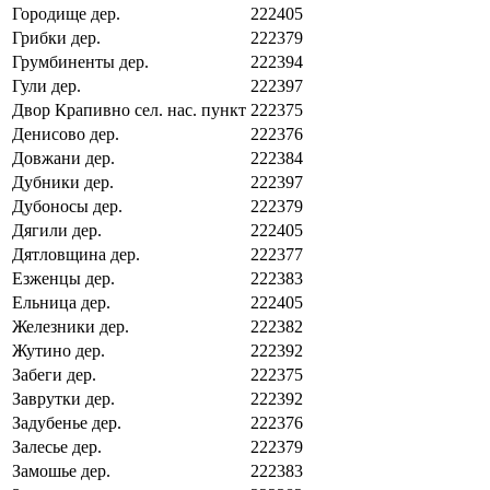
Городище дер.
222405
Грибки дер.
222379
Грумбиненты дер.
222394
Гули дер.
222397
Двор Крапивно сел. нас. пункт
222375
Денисово дер.
222376
Довжани дер.
222384
Дубники дер.
222397
Дубоносы дер.
222379
Дягили дер.
222405
Дятловщина дер.
222377
Езженцы дер.
222383
Ельница дер.
222405
Железники дер.
222382
Жутино дер.
222392
Забеги дер.
222375
Заврутки дер.
222392
Задубенье дер.
222376
Залесье дер.
222379
Замошье дер.
222383