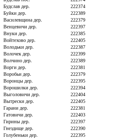
Будслав дер.
222374
Буйки дер.
222389
Василевщина дер.
222379
Венцевичи дер.
222397
Внуки дер.
222385
Войтехово дер.
222405
Володьки дер.
222387
Волочек дер.
222399
Волчино дер.
222389
Ворги дер.
222381
Воробьи дер.
222379
Воронцы дер.
222395
Ворошилки дер.
222394
Выголовичи дер.
222404
Вытрески дер.
222405
Гарани дер.
222381
Гатовичи дер.
222403
Гирины дер.
222397
Гнездище дер.
222390
Голубеньки дер.
222395