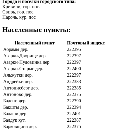
Города и поселки городского типа:
Кривичи, гор. пос.
Свирь, гор. пос.
Нарочь, кур. пос
Населенные пункты:
Населенный пункт
Почтовый индекс
Абрамы дер.
222395
Азарки-Дворище дер.
222397
Азарки-Пудовинка дер.
222397
Азарки-Старые дер.
222400
Альжутки дер.
222397
Андрейки дер.
222383
Антонисберг дер.
222385
Антоново дер.
222375
Бадени дер.
222390
Бакшты дер.
222394
Балаши дер.
222401
Балдук хут.
222387
Барковщина дер.
222375