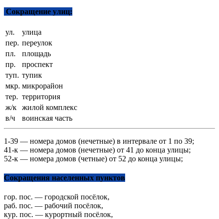
Сокращение улиц:
ул.
улица
пер.
переулок
пл.
площадь
пр.
проспект
туп.
тупик
мкр.
микрорайон
тер.
территория
ж/к
жилой комплекс
в/ч
воинская часть
1-39 — номера домов (нечетные) в интервале от 1 по 39;
41-к — номера домов (нечетные) от 41 до конца улицы;
52-к — номера домов (четные) от 52 до конца улицы;
Сокращения населенных пунктов
гор. пос. — городской посёлок,
раб. пос. — рабочий посёлок,
кур. пос. — курортный посёлок,