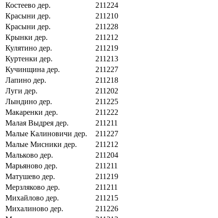
Костеево дер.
211224
Красыни дер.
211210
Красыни дер.
211228
Крынки дер.
211212
Кулятино дер.
211219
Куртенки дер.
211213
Кучинщина дер.
211227
Лапино дер.
211218
Луги дер.
211202
Лындино дер.
211225
Макаренки дер.
211222
Малая Выдрея дер.
211211
Малые Калиновичи дер.
211227
Малые Мисники дер.
211212
Мальково дер.
211204
Марьяново дер.
211211
Матушево дер.
211219
Мерзляково дер.
211211
Михайлово дер.
211215
Михалиново дер.
211226