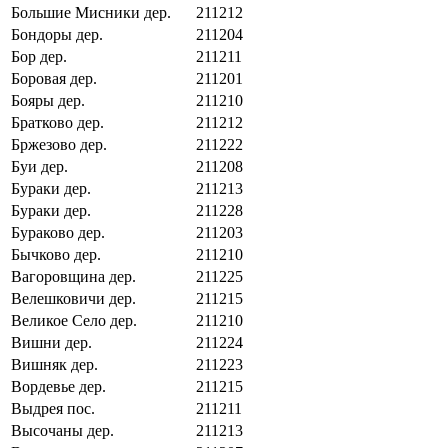
Большие Мисники дер.
211212
Бондоры дер.
211204
Бор дер.
211211
Боровая дер.
211201
Бояры дер.
211210
Братково дер.
211212
Бржезово дер.
211222
Буи дер.
211208
Бураки дер.
211213
Бураки дер.
211228
Бураково дер.
211203
Бычково дер.
211210
Вагоровщина дер.
211225
Велешковичи дер.
211215
Великое Село дер.
211210
Вишни дер.
211224
Вишняк дер.
211223
Вордевье дер.
211215
Выдрея пос.
211211
Высочаны дер.
211213