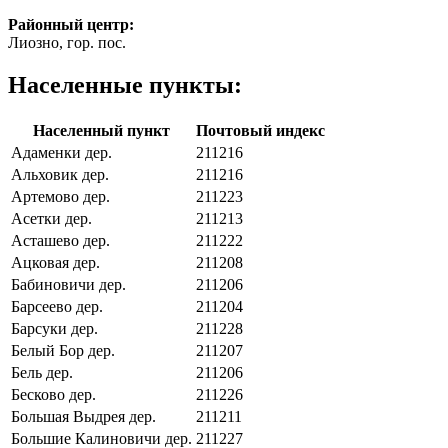
Районный центр:
Лиозно, гор. пос.
Населенные пункты:
Населенный пункт
Почтовый индекс
Адаменки дер.
211216
Альховик дер.
211216
Артемово дер.
211223
Асетки дер.
211213
Асташево дер.
211222
Ацковая дер.
211208
Бабиновичи дер.
211206
Барсеево дер.
211204
Барсуки дер.
211228
Белый Бор дер.
211207
Бель дер.
211206
Бесково дер.
211226
Большая Выдрея дер.
211211
Большие Калиновичи дер.
211227