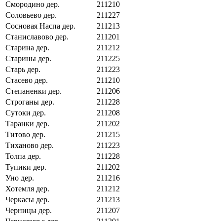
Смородино дер.
211210
Соловьево дер.
211227
Сосновая Наспа дер.
211213
Станиславово дер.
211201
Старина дер.
211212
Старины дер.
211225
Старь дер.
211223
Стасево дер.
211210
Степаненки дер.
211206
Строганы дер.
211228
Сутоки дер.
211208
Таранки дер.
211202
Титово дер.
211215
Тиханово дер.
211223
Толпа дер.
211228
Тупики дер.
211202
Уно дер.
211216
Хотемля дер.
211212
Черкасы дер.
211213
Черницы дер.
211207