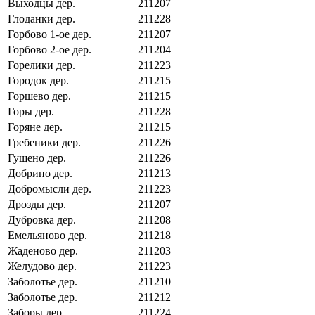
Выходцы дер.
211207
Глоданки дер.
211228
Горбово 1-ое дер.
211207
Горбово 2-ое дер.
211204
Горелики дер.
211223
Городок дер.
211215
Горшево дер.
211215
Горы дер.
211228
Горяне дер.
211215
Гребеники дер.
211226
Гущено дер.
211226
Добрино дер.
211213
Добромысли дер.
211223
Дрозды дер.
211207
Дубровка дер.
211208
Емельяново дер.
211218
Жаденово дер.
211203
Желудово дер.
211223
Заболотье дер.
211210
Заболотье дер.
211212
Заборы дер.
211224