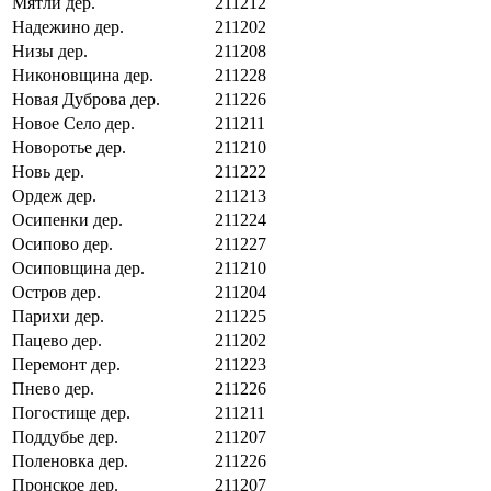
Мятли дер.
211212
Надежино дер.
211202
Низы дер.
211208
Никоновщина дер.
211228
Новая Дуброва дер.
211226
Новое Село дер.
211211
Новоротье дер.
211210
Новь дер.
211222
Ордеж дер.
211213
Осипенки дер.
211224
Осипово дер.
211227
Осиповщина дер.
211210
Остров дер.
211204
Парихи дер.
211225
Пацево дер.
211202
Перемонт дер.
211223
Пнево дер.
211226
Погостище дер.
211211
Поддубье дер.
211207
Поленовка дер.
211226
Пронское дер.
211207