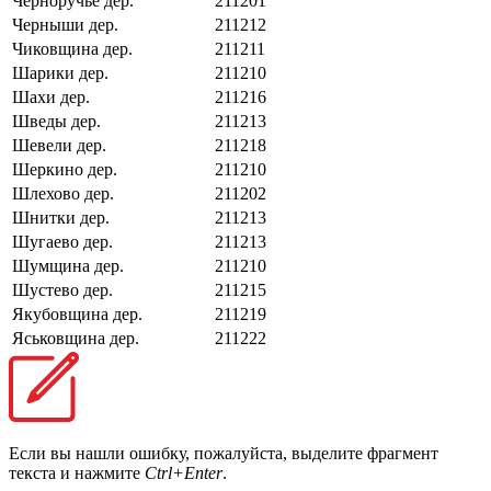
Черноручье дер.
211201
Черныши дер.
211212
Чиковщина дер.
211211
Шарики дер.
211210
Шахи дер.
211216
Шведы дер.
211213
Шевели дер.
211218
Шеркино дер.
211210
Шлехово дер.
211202
Шнитки дер.
211213
Шугаево дер.
211213
Шумщина дер.
211210
Шустево дер.
211215
Якубовщина дер.
211219
Яськовщина дер.
211222
Если вы нашли ошибку, пожалуйста, выделите фрагмент
текста и нажмите
Ctrl+Enter
.